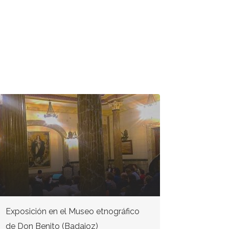
Exposición en el Museo etnográfico
Exposició
de Don Benito (Badajoz)
(Cáceres)