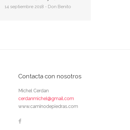
14 septiembre 2018 - Don Benito
27 julio 
Contacta con nosotros
Michel Cerdan
cerdanmichel@gmail.com
www.caminodepiedras.com