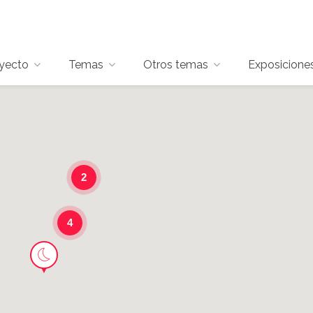
oyecto
Temas
Otros temas
Exposicione
2
4