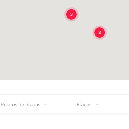
3
3
Relatos de etapas
Etapas