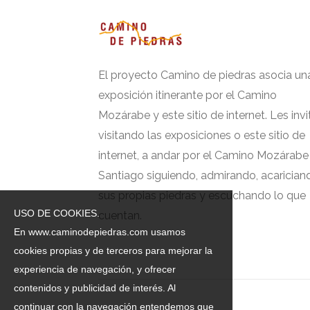
El proyecto Camino de piedras asocia un
exposición itinerante por el Camino
Mozárabe y este sitio de internet. Les invi
visitando las exposiciones o este sitio de
internet, a andar por el Camino Mozárabe
Santiago siguiendo, admirando, acarician
sus propias piedras y escuchando lo que
USO DE COOKIES.
cuentan.
En www.caminodepiedras.com usamos
cookies propias y de terceros para mejorar la
experiencia de navegación, y ofrecer
contenidos y publicidad de interés. Al
continuar con la navegación entendemos que