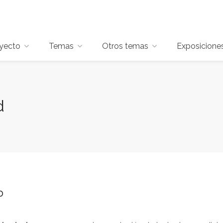
oyecto
Temas
Otros temas
Exposicione
d
b