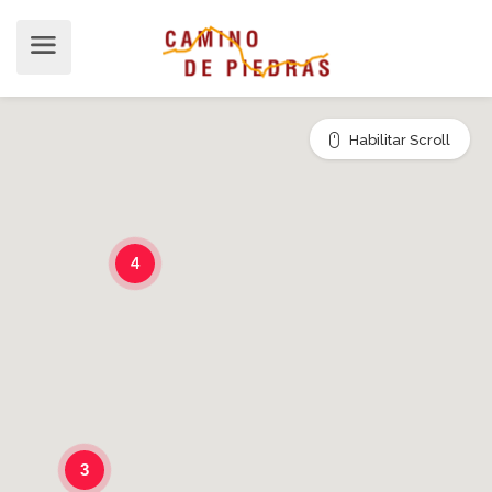
Habilitar Scroll
4
3