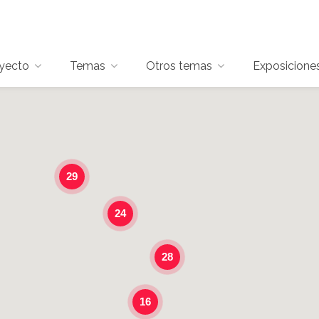
oyecto
Temas
Otros temas
Exposicione
29
24
28
16