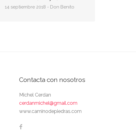
14 septiembre 2018 - Don Benito
27 julio 
Contacta con nosotros
Michel Cerdan
cerdanmichel@gmail.com
www.caminodepiedras.com