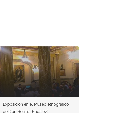
Exposición en el Museo etnográfico
Exposició
de Don Benito (Badajoz)
(Cáceres)